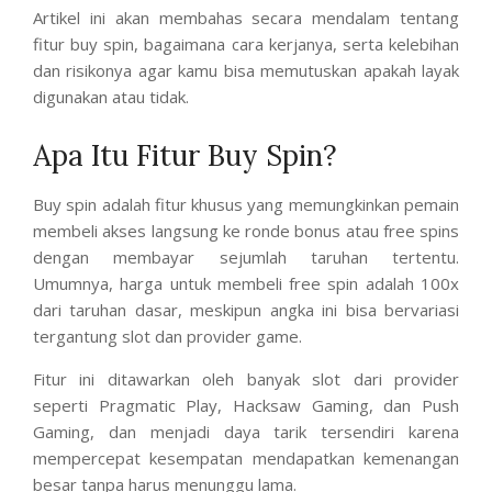
Artikel ini akan membahas secara mendalam tentang
fitur buy spin, bagaimana cara kerjanya, serta kelebihan
dan risikonya agar kamu bisa memutuskan apakah layak
digunakan atau tidak.
Apa Itu Fitur Buy Spin?
Buy spin adalah fitur khusus yang memungkinkan pemain
membeli akses langsung ke ronde bonus atau free spins
dengan membayar sejumlah taruhan tertentu.
Umumnya, harga untuk membeli free spin adalah 100x
dari taruhan dasar, meskipun angka ini bisa bervariasi
tergantung slot dan provider game.
Fitur ini ditawarkan oleh banyak slot dari provider
seperti Pragmatic Play, Hacksaw Gaming, dan Push
Gaming, dan menjadi daya tarik tersendiri karena
mempercepat kesempatan mendapatkan kemenangan
besar tanpa harus menunggu lama.