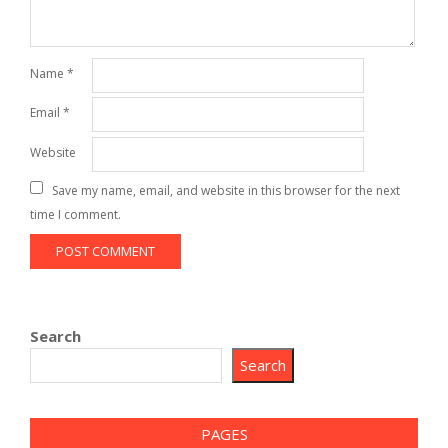
Name
*
Email
*
Website
Save my name, email, and website in this browser for the next
time I comment.
Search
Search
PAGES