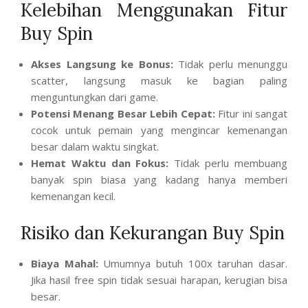
Kelebihan Menggunakan Fitur
Buy Spin
Akses Langsung ke Bonus:
Tidak perlu menunggu
scatter, langsung masuk ke bagian paling
menguntungkan dari game.
Potensi Menang Besar Lebih Cepat:
Fitur ini sangat
cocok untuk pemain yang mengincar kemenangan
besar dalam waktu singkat.
Hemat Waktu dan Fokus:
Tidak perlu membuang
banyak spin biasa yang kadang hanya memberi
kemenangan kecil.
Risiko dan Kekurangan Buy Spin
Biaya Mahal:
Umumnya butuh 100x taruhan dasar.
Jika hasil free spin tidak sesuai harapan, kerugian bisa
besar.